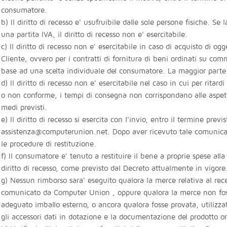
consumatore.
b) Il diritto di recesso e' usufruibile dalle sole persone fisiche. Se 
una partita IVA, il diritto di recesso non e' esercitabile.
c) Il diritto di recesso non e' esercitabile in caso di acquisto di og
Cliente, ovvero per i contratti di fornitura di beni ordinati su co
base ad una scelta individuale del consumatore. La maggior parte d
d) Il diritto di recesso non e' esercitabile nel caso in cui per rita
o non conforme, i tempi di consegna non corrispondano alle aspetta
medi previsti.
e) Il diritto di recesso si esercita con l'invio, entro il termine pre
assistenza@computerunion.net. Dopo aver ricevuto tale comunicaz
le procedure di restituzione.
f) Il consumatore e' tenuto a restituire il bene a proprie spese all
diritto di recesso, come previsto dal Decreto attualmente in vigor
g) Nessun rimborso sara' eseguito qualora la merce relativa al rece
comunicato da Computer Union , oppure qualora la merce non fosse
adeguato imballo esterno, o ancora qualora fosse provata, utilizzat
gli accessori dati in dotazione e la documentazione del prodotto or