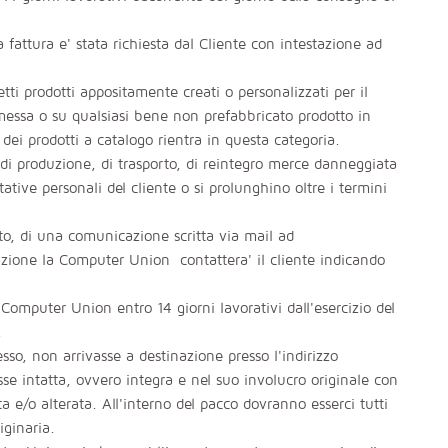
la fattura e' stata richiesta dal Cliente con intestazione ad
getti prodotti appositamente creati o personalizzati per il
mmessa o su qualsiasi bene non prefabbricato prodotto in
ei prodotti a catalogo rientra in questa categoria.
rdi di produzione, di trasporto, di reintegro merce danneggiata
tive personali del cliente o si prolunghino oltre i termini
visto, di una comunicazione scritta via mail ad
ione la Computer Union contattera' il cliente indicando
a Computer Union entro 14 giorni lavorativi dall'esercizio del
e.
sso, non arrivasse a destinazione presso l'indirizzo
 intatta, ovvero integra e nel suo involucro originale con
a e/o alterata. All'interno del pacco dovranno esserci tutti
iginaria.