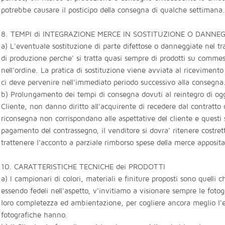
potrebbe causare il posticipo della consegna di qualche settimana
8. TEMPI di INTEGRAZIONE MERCE IN SOSTITUZIONE O DANNE
a) L'eventuale sostituzione di parte difettose o danneggiate nel tra
di produzione perche' si tratta quasi sempre di prodotti su commes
nell'ordine. La pratica di sostituzione viene avviata al riceviment
ci deve pervenire nell'immediato periodo successivo alla consegna
b) Prolungamento dei tempi di consegna dovuti al reintegro di ogge
Cliente, non danno diritto all'acquirente di recedere dal contratto d
riconsegna non corrispondano alle aspettative del cliente e questi s
pagamento del contrassegno, il venditore si dovra' ritenere costrett
trattenere l'acconto a parziale rimborso spese della merce apposi
10. CARATTERISTICHE TECNICHE dei PRODOTTI
a) I campionari di colori, materiali e finiture proposti sono quelli 
essendo fedeli nell'aspetto, v'invitiamo a visionare sempre le fotogr
loro completezza ed ambientazione, per cogliere ancora meglio l'ef
fotografiche hanno.