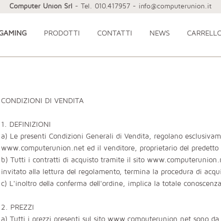
Computer Union Srl
- Tel. 010.417957 - info@computerunion.it
 GAMING
PRODOTTI
CONTATTI
NEWS
CARRELL
CONDIZIONI DI VENDITA
1. DEFINIZIONI
a) Le presenti Condizioni Generali di Vendita, regolano esclusivament
www.computerunion.net ed il venditore, proprietario del predetto
b) Tutti i contratti di acquisto tramite il sito www.computerunion.
invitato alla lettura del regolamento, termina la procedura di acqu
c) L'inoltro della conferma dell'ordine, implica la totale conoscenza
2. PREZZI
a) Tutti i prezzi presenti sul sito www.computerunion.net sono da 