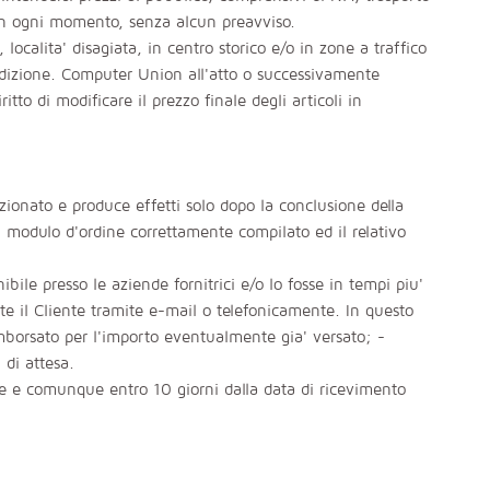
i in ogni momento, senza alcun preavviso.
localita' disagiata, in centro storico e/o in zone a traffico
ondizione. Computer Union all'atto o successivamente
ritto di modificare il prezzo finale degli articoli in
rfezionato e produce effetti solo dopo la conclusione della
 modulo d'ordine correttamente compilato ed il relativo
ibile presso le aziende fornitrici e/o lo fosse in tempi piu'
 il Cliente tramite e-mail o telefonicamente. In questo
rimborsato per l'importo eventualmente gia' versato; -
 di attesa.
le e comunque entro 10 giorni dalla data di ricevimento