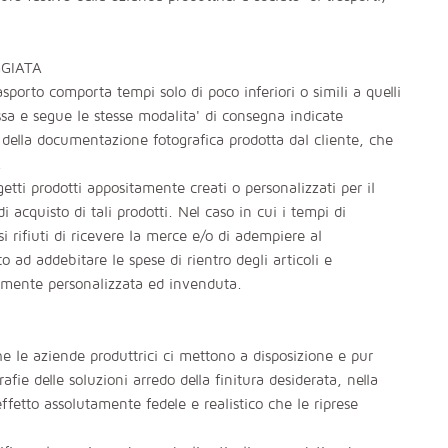
.
GGIATA
sporto comporta tempi solo di poco inferiori o simili a quelli
sa e segue le stesse modalita' di consegna indicate
o della documentazione fotografica prodotta dal cliente, che
.
tti prodotti appositamente creati o personalizzati per il
i acquisto di tali prodotti. Nel caso in cui i tempi di
i rifiuti di ricevere la merce e/o di adempiere al
o ad addebitare le spese di rientro degli articoli e
tamente personalizzata ed invenduta.
che le aziende produttrici ci mettono a disposizione e pur
afie delle soluzioni arredo della finitura desiderata, nella
fetto assolutamente fedele e realistico che le riprese