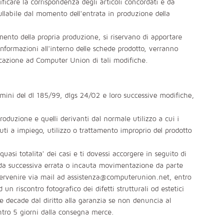
rificare la corrispondenza degli articoli concordati e da
llabile dal momento dell'entrata in produzione della
amento della propria produzione, si riservano di apportare
nformazioni all'interno delle schede prodotto, verranno
icazione ad Computer Union di tali modifiche.
mini del dl 185/99, dlgs 24/02 e loro successive modifiche,
roduzione e quelli derivanti dal normale utilizzo a cui i
vuti a impiego, utilizzo o trattamento improprio del prodotto
uasi totalita' dei casi e ti dovessi accorgere in seguito di
i da successiva errata o incauta movimentazione da parte
pervenire via mail ad assistenza@computerunion.net, entro
 riscontro fotografico dei difetti strutturali od estetici
re decade dal diritto alla garanzia se non denuncia al
 entro 5 giorni dalla consegna merce.