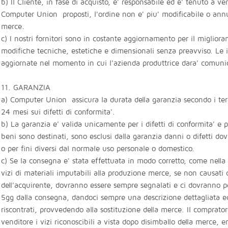
b) Il Cliente, in fase di acquisto, e' responsabile ed e' tenuto a ve
Computer Union proposti, l'ordine non e' piu' modificabile o annu
merce.
c) I nostri fornitori sono in costante aggiornamento per il miglior
modifiche tecniche, estetiche e dimensionali senza preavviso. Le i
aggiornate nel momento in cui l'azienda produttrice dara' comun
11. GARANZIA
a) Computer Union assicura la durata della garanzia secondo i ter
24 mesi sui difetti di conformita'.
b) La garanzia e' valida unicamente per i difetti di conformita' e p
beni sono destinati, sono esclusi dalla garanzia danni o difetti do
o per fini diversi dal normale uso personale o domestico.
c) Se la consegna e' stata effettuata in modo corretto, come nella q
vizi di materiali imputabili alla produzione merce, se non causat
dell'acquirente, dovranno essere sempre segnalati e ci dovranno 
5gg dalla consegna, dandoci sempre una descrizione dettagliata ed un
riscontrati, provvedendo alla sostituzione della merce. Il comprato
venditore i vizi riconoscibili a vista dopo disimballo della merce,