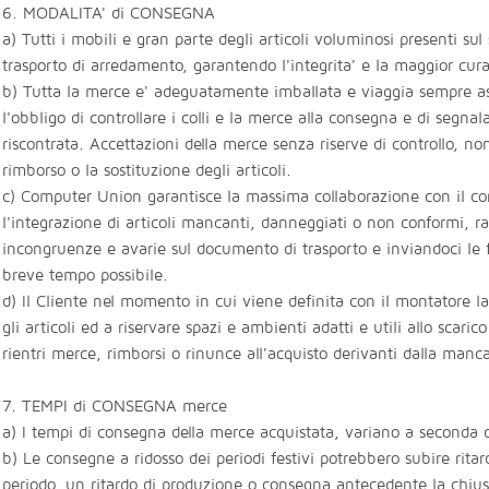
6. MODALITA' di CONSEGNA
a) Tutti i mobili e gran parte degli articoli voluminosi presenti sul 
trasporto di arredamento, garantendo l'integrita' e la maggior cur
b) Tutta la merce e' adeguatamente imballata e viaggia sempre as
l'obbligo di controllare i colli e la merce alla consegna e di segn
riscontrata. Accettazioni della merce senza riserve di controllo, no
rimborso o la sostituzione degli articoli.
c) Computer Union garantisce la massima collaborazione con il con
l'integrazione di articoli mancanti, danneggiati o non conformi, 
incongruenze e avarie sul documento di trasporto e inviandoci le f
breve tempo possibile.
d) Il Cliente nel momento in cui viene definita con il montatore 
gli articoli ed a riservare spazi e ambienti adatti e utili allo scar
rientri merce, rimborsi o rinunce all'acquisto derivanti dalla man
7. TEMPI di CONSEGNA merce
a) I tempi di consegna della merce acquistata, variano a seconda de
b) Le consegne a ridosso dei periodi festivi potrebbero subire ritard
periodo, un ritardo di produzione o consegna antecedente la chiusura