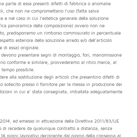
na parte di essa presenti difetti di fabbrica o anomalie
ili, che non ne compromettano l'uso (fatta salva
e e nel caso in cui l'estetica generale della soluzione
afica panoramica della composizione) ovvero non ne
tato, predisporremo un rimborso commisurato in percentuale
'aspetto esteriore della soluzione arredo e/o dell'articolo
 di essa) originale.
 non devono presentare segni di montaggio, fori, manomissione
uno conforme e similare, provvederemo al ritiro merce, al
e tempo possibile.
ere alla sostituzione degli articoli che presentino difetti di
sollecito presso il fornitore per la messa in produzione dei
dizioni in cui e' stata consegnata, imballata adeguatamente
 2014, ed emesso in attuazione della Direttiva 2011/83/UE
tto di recedere da qualunque contratto a distanza, senza
 14 giorni lavorativi decorrente dal giorno della consegna al