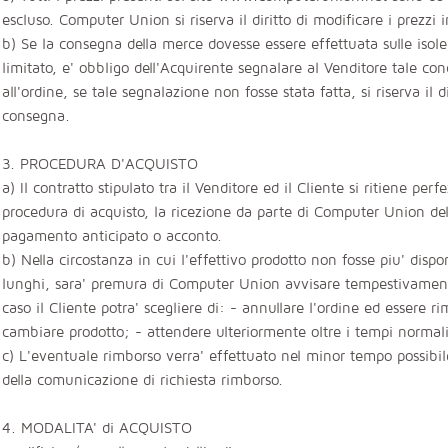
escluso. Computer Union si riserva il diritto di modificare i prezz
b) Se la consegna della merce dovesse essere effettuata sulle isole, 
limitato, e' obbligo dell'Acquirente segnalare al Venditore tale c
all'ordine, se tale segnalazione non fosse stata fatta, si riserva il di
consegna.
3. PROCEDURA D'ACQUISTO
a) Il contratto stipulato tra il Venditore ed il Cliente si ritiene pe
procedura di acquisto, la ricezione da parte di Computer Union del
pagamento anticipato o acconto.
b) Nella circostanza in cui l'effettivo prodotto non fosse piu' dispon
lunghi, sara' premura di Computer Union avvisare tempestivamente
caso il Cliente potra' scegliere di: - annullare l'ordine ed essere 
cambiare prodotto; - attendere ulteriormente oltre i tempi normali
c) L'eventuale rimborso verra' effettuato nel minor tempo possibi
della comunicazione di richiesta rimborso.
4. MODALITA' di ACQUISTO