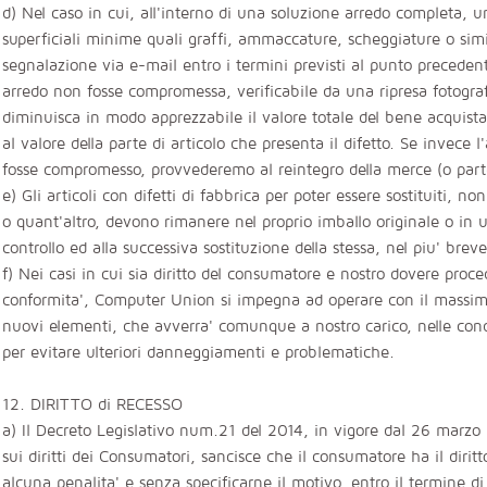
d) Nel caso in cui, all'interno di una soluzione arredo completa, u
superficiali minime quali graffi, ammaccature, scheggiature o sim
segnalazione via e-mail entro i termini previsti al punto precedent
arredo non fosse compromessa, verificabile da una ripresa fotogr
diminuisca in modo apprezzabile il valore totale del bene acquis
al valore della parte di articolo che presenta il difetto. Se invece l
fosse compromesso, provvederemo al reintegro della merce (o parte
e) Gli articoli con difetti di fabbrica per poter essere sostituiti,
o quant'altro, devono rimanere nel proprio imballo originale o in 
controllo ed alla successiva sostituzione della stessa, nel piu' brev
f) Nei casi in cui sia diritto del consumatore e nostro dovere proced
conformita', Computer Union si impegna ad operare con il massimo 
nuovi elementi, che avverra' comunque a nostro carico, nelle con
per evitare ulteriori danneggiamenti e problematiche.
12. DIRITTO di RECESSO
a) Il Decreto Legislativo num.21 del 2014, in vigore dal 26 marzo
sui diritti dei Consumatori, sancisce che il consumatore ha il diri
alcuna penalita' e senza specificarne il motivo, entro il termine di