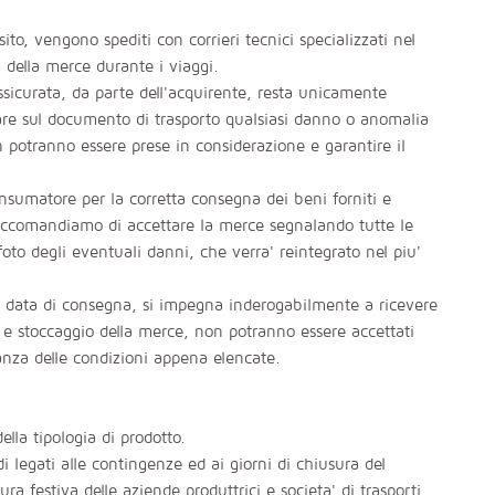
sito, vengono spediti con corrieri tecnici specializzati nel
a della merce durante i viaggi.
sicurata, da parte dell'acquirente, resta unicamente
alare sul documento di trasporto qualsiasi danno o anomalia
n potranno essere prese in considerazione e garantire il
sumatore per la corretta consegna dei beni forniti e
raccomandiamo di accettare la merce segnalando tutte le
oto degli eventuali danni, che verra' reintegrato nel piu'
la data di consegna, si impegna inderogabilmente a ricevere
ico e stoccaggio della merce, non potranno essere accettati
canza delle condizioni appena elencate.
lla tipologia di prodotto.
i legati alle contingenze ed ai giorni di chiusura del
 festiva delle aziende produttrici e societa' di trasporti,