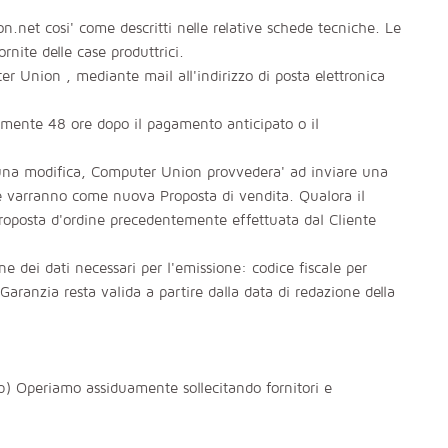
on.net cosi' come descritti nelle relative schede tecniche. Le
nite delle case produttrici.
r Union , mediante mail all'indirizzo di posta elettronica
almente 48 ore dopo il pagamento anticipato o il
a una modifica, Computer Union provvedera' ad inviare una
he varranno come nuova Proposta di vendita. Qualora il
proposta d'ordine precedentemente effettuata dal Cliente
ne dei dati necessari per l'emissione: codice fiscale per
a Garanzia resta valida a partire dalla data di redazione della
 b) Operiamo assiduamente sollecitando fornitori e