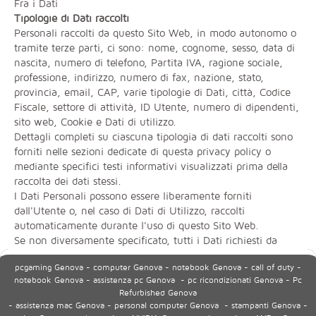
pcgaming Genova - computer Genova - notebook Genova - call of duty -
notebook Genova - assistenza pc Genova - pc ricondizionati Genova - Pc
Refurbished Genova
- assistenza mac Genova - personal computer Genova - stampanti Genova -