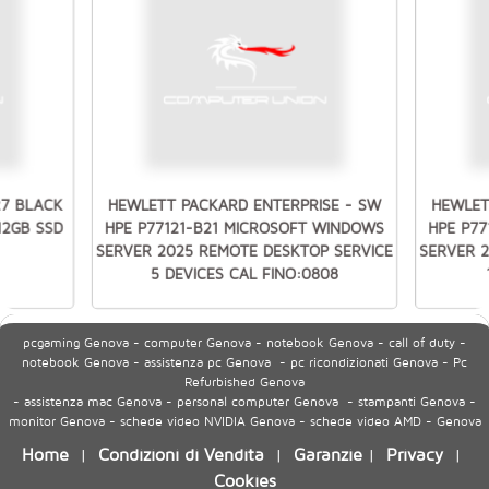
27 BLACK
HEWLETT PACKARD ENTERPRISE - SW
HEWLET
512GB SSD
HPE P77121-B21 MICROSOFT WINDOWS
HPE P7
SERVER 2025 REMOTE DESKTOP SERVICE
SERVER 
5 DEVICES CAL FINO:0808
pcgaming Genova - computer Genova - notebook Genova - call of duty -
notebook Genova - assistenza pc Genova - pc ricondizionati Genova - Pc
Refurbished Genova
- assistenza mac Genova - personal computer Genova - stampanti Genova -
monitor Genova - schede video NVIDIA Genova - schede video AMD - Genova
Home
Condizioni di Vendita
Garanzie
Privacy
|
|
|
|
Cookies