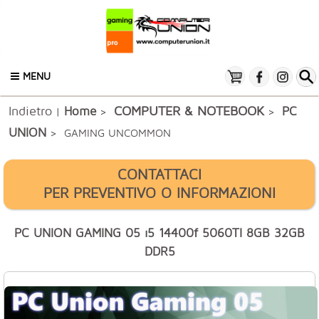
MENU
Indietro
COMPUTER & NOTEBOOK
Home
PC
|
>
>
UNION
> GAMING UNCOMMON
CONTATTACI
PER PREVENTIVO O INFORMAZIONI
PC UNION GAMING 05 i5 14400f 5060TI 8GB 32GB
DDR5