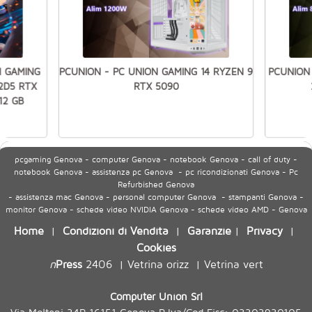
N GAMING
PCUNION - PC UNION GAMING 14 RYZEN 9
PCUNION 
2D5 RTX
RTX 5090
12 GB
pcgaming Genova - computer Genova - notebook Genova - call of duty -
notebook Genova - assistenza pc Genova - pc ricondizionati Genova - Pc
Refurbished Genova
- assistenza mac Genova - personal computer Genova - stampanti Genova -
monitor Genova - schede video NVIDIA Genova - schede video AMD - Genova
Home
Condizioni di Vendita
Garanzie
Privacy
|
|
|
|
Cookies
n
Press
2406
Vetrina orizz
Vetrina vert
|
|
Computer Union Srl