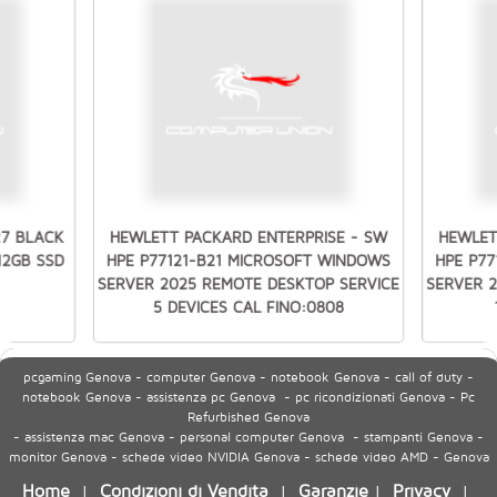
27 BLACK
HEWLETT PACKARD ENTERPRISE - SW
HEWLET
512GB SSD
HPE P77121-B21 MICROSOFT WINDOWS
HPE P7
SERVER 2025 REMOTE DESKTOP SERVICE
SERVER 
5 DEVICES CAL FINO:0808
pcgaming Genova - computer Genova - notebook Genova - call of duty -
notebook Genova - assistenza pc Genova - pc ricondizionati Genova - Pc
Refurbished Genova
- assistenza mac Genova - personal computer Genova - stampanti Genova -
monitor Genova - schede video NVIDIA Genova - schede video AMD - Genova
Home
Condizioni di Vendita
Garanzie
Privacy
|
|
|
|