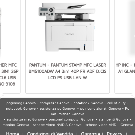
HER MFC
PANTUM - PANTUM STAMP MFC LASER
HP INC -
3IN1 26P
BM5100ADW A4 3in1 40P FR ADF D.CIS
A1 GLAN
CL6 USB
LCD PS USB LAN W
NO:3108
pcgaming Genova - computer Genova - notebook Genova - call of duty -
notebook Genova - assistenza pc Genova - pc ricondizionati Genova - Pc
Refurbished Genova
- assistenza mac Genova - personal computer Genova - stampanti Genova -
monitor Genova - schede video NVIDIA Genova - schede video AMD - Genova
Home
Condizioni di Vendita
Garanzie
Privacy
|
|
|
|