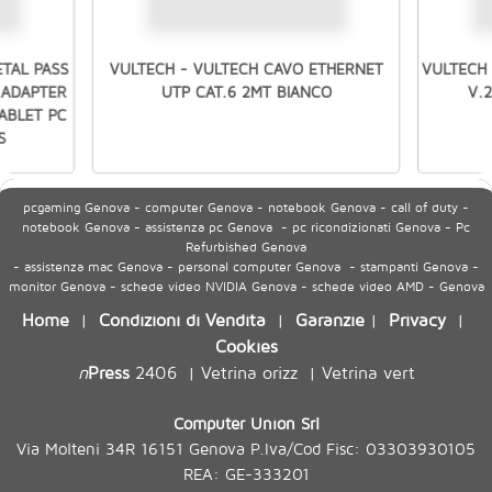
ETAL PASS
VULTECH - VULTECH CAVO ETHERNET
VULTECH 
 ADAPTER
UTP CAT.6 2MT BIANCO
V.
ABLET PC
S
pcgaming Genova - computer Genova - notebook Genova - call of duty -
notebook Genova - assistenza pc Genova - pc ricondizionati Genova - Pc
Refurbished Genova
- assistenza mac Genova - personal computer Genova - stampanti Genova -
monitor Genova - schede video NVIDIA Genova - schede video AMD - Genova
Home
Condizioni di Vendita
Garanzie
Privacy
|
|
|
|
Cookies
n
Press
2406
Vetrina orizz
Vetrina vert
|
|
Computer Union Srl
Via Molteni 34R 16151 Genova P.Iva/Cod Fisc: 03303930105
REA: GE-333201