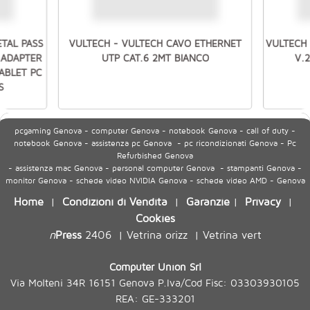
ETAL PASS
VULTECH - VULTECH CAVO ETHERNET
VULTECH 
 ADAPTER
UTP CAT.6 2MT BIANCO
V.
ABLET PC
S
pcgaming Genova - computer Genova - notebook Genova - call of duty -
notebook Genova - assistenza pc Genova - pc ricondizionati Genova - Pc
Refurbished Genova
- assistenza mac Genova - personal computer Genova - stampanti Genova -
monitor Genova - schede video NVIDIA Genova - schede video AMD - Genova
Home
Condizioni di Vendita
Garanzie
Privacy
|
|
|
|
Cookies
n
Press
2406
Vetrina orizz
Vetrina vert
|
|
Computer Union Srl
Via Molteni 34R 16151 Genova P.Iva/Cod Fisc: 03303930105
REA: GE-333201