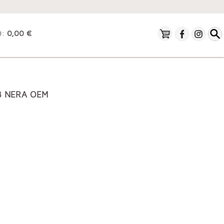
O:
0,00 €
B NERA OEM