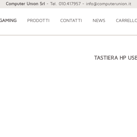
Computer Union Srl
- Tel. 010.417957 - info@computerunion.it
 GAMING
PRODOTTI
CONTATTI
NEWS
CARRELL
TASTIERA HP US