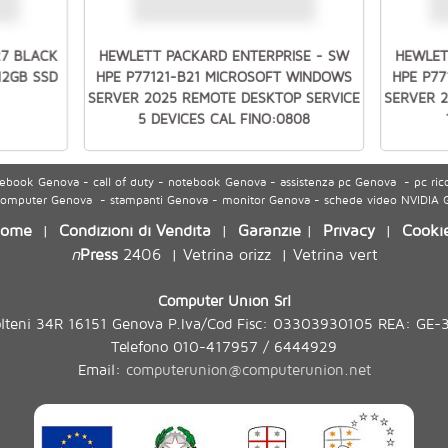
27 BLACK
HEWLETT PACKARD ENTERPRISE - SW
HEWLET
512GB SSD
HPE P77121-B21 MICROSOFT WINDOWS
HPE P7
SERVER 2025 REMOTE DESKTOP SERVICE
SERVER 
5 DEVICES CAL FINO:0808
ook Genova - call of duty - notebook Genova - assistenza pc Genova - pc ric
 computer Genova - stampanti Genova - monitor Genova - schede video NVIDIA
ome
Condizioni di Vendita
Garanzie
Privacy
Cooki
|
|
|
|
n
Press
2406
Vetrina orizz
Vetrina vert
|
|
Computer Union Srl
olteni 34R 16151 Genova P.Iva/Cod Fisc: 03303930105 REA: GE-
Telefono 010-417957 / 6444929
Email:
computerunion@computerunion.net