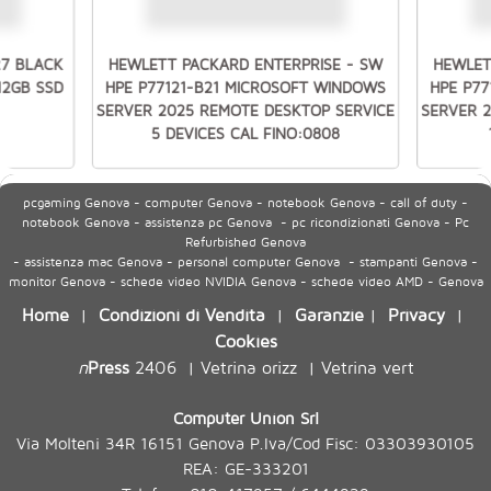
27 BLACK
HEWLETT PACKARD ENTERPRISE - SW
HEWLET
512GB SSD
HPE P77121-B21 MICROSOFT WINDOWS
HPE P7
SERVER 2025 REMOTE DESKTOP SERVICE
SERVER 
5 DEVICES CAL FINO:0808
pcgaming Genova - computer Genova - notebook Genova - call of duty -
notebook Genova - assistenza pc Genova - pc ricondizionati Genova - Pc
Refurbished Genova
- assistenza mac Genova - personal computer Genova - stampanti Genova -
monitor Genova - schede video NVIDIA Genova - schede video AMD - Genova
Home
Condizioni di Vendita
Garanzie
Privacy
|
|
|
|
Cookies
n
Press
2406
Vetrina orizz
Vetrina vert
|
|
Computer Union Srl
Via Molteni 34R 16151 Genova P.Iva/Cod Fisc: 03303930105
REA: GE-333201