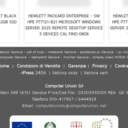
27 BLACK
HEWLETT PACKARD ENTERPRISE - SW
HEWLET
512GB SSD
HPE P77121-B21 MICROSOFT WINDOWS
HPE P7
SERVER 2025 REMOTE DESKTOP SERVICE
SERVER 
5 DEVICES CAL FINO:0808
ook Genova - call of duty - notebook Genova - assistenza pc Genova - pc ric
 computer Genova - stampanti Genova - monitor Genova - schede video NVIDIA
ome
Condizioni di Vendita
Garanzie
Privacy
Cooki
|
|
|
|
n
Press
2406
Vetrina orizz
Vetrina vert
|
|
Computer Union Srl
olteni 34R 16151 Genova P.Iva/Cod Fisc: 03303930105 REA: GE-
Telefono 010-417957 / 6444929
Email:
computerunion@computerunion.net