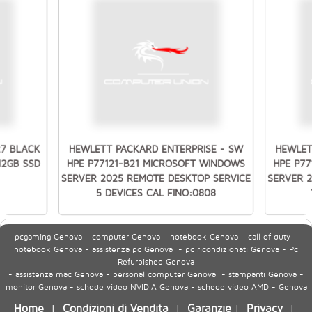
27 BLACK
HEWLETT PACKARD ENTERPRISE - SW
HEWLET
512GB SSD
HPE P77121-B21 MICROSOFT WINDOWS
HPE P7
SERVER 2025 REMOTE DESKTOP SERVICE
SERVER 
5 DEVICES CAL FINO:0808
pcgaming Genova - computer Genova - notebook Genova - call of duty -
notebook Genova - assistenza pc Genova - pc ricondizionati Genova - Pc
Refurbished Genova
- assistenza mac Genova - personal computer Genova - stampanti Genova -
monitor Genova - schede video NVIDIA Genova - schede video AMD - Genova
Home
Condizioni di Vendita
Garanzie
Privacy
|
|
|
|