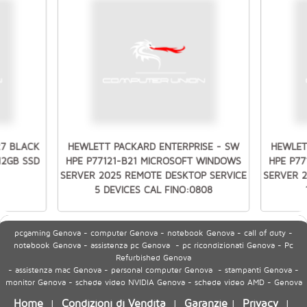
27 BLACK
HEWLETT PACKARD ENTERPRISE - SW
HEWLET
512GB SSD
HPE P77121-B21 MICROSOFT WINDOWS
HPE P7
SERVER 2025 REMOTE DESKTOP SERVICE
SERVER 
5 DEVICES CAL FINO:0808
pcgaming Genova - computer Genova - notebook Genova - call of duty -
notebook Genova - assistenza pc Genova - pc ricondizionati Genova - Pc
Refurbished Genova
- assistenza mac Genova - personal computer Genova - stampanti Genova -
monitor Genova - schede video NVIDIA Genova - schede video AMD - Genova
Home
Condizioni di Vendita
Garanzie
Privacy
|
|
|
|