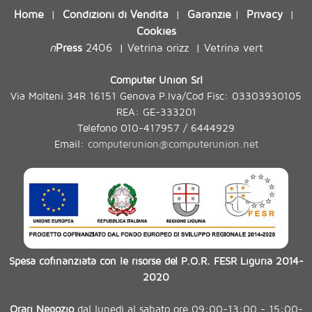
Home
Condizioni di Vendita
Garanzie
Privacy
|
|
|
|
Cookies
n
Press
2406
Vetrina orizz
Vetrina vert
|
|
Computer Union Srl
Via Molteni 34R 16151 Genova P.Iva/Cod Fisc: 03303930105
REA: GE-333201
Telefono 010-417957 / 6444929
Email:
computerunion@computerunion.net
Spesa cofinanziata con le risorse del P.O.R. FESR Liguria 2014-
2020
Orari Negozio
dal lunedì al sabato ore 09:00-13:00 - 15:00-