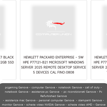
27 BLACK
HEWLETT PACKARD ENTERPRISE - SW
HEWLET
512GB SSD
HPE P77121-B21 MICROSOFT WINDOWS
HPE P7
SERVER 2025 REMOTE DESKTOP SERVICE
SERVER 
5 DEVICES CAL FINO:0808
pcgaming Genova - computer Genova - notebook Genova - call of duty -
notebook Genova - assistenza pc Genova - pc ricondizionati Genova - Pc
Refurbished Genova
- assistenza mac Genova - personal computer Genova - stampanti Genova -
monitor Genova - schede video NVIDIA Genova - schede video AMD - Genova