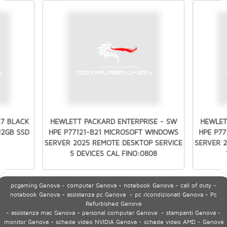
27 BLACK
HEWLETT PACKARD ENTERPRISE - SW
HEWLET
512GB SSD
HPE P77121-B21 MICROSOFT WINDOWS
HPE P7
SERVER 2025 REMOTE DESKTOP SERVICE
SERVER 
5 DEVICES CAL FINO:0808
pcgaming Genova - computer Genova - notebook Genova - call of duty -
notebook Genova - assistenza pc Genova - pc ricondizionati Genova - Pc
Refurbished Genova
- assistenza mac Genova - personal computer Genova - stampanti Genova -
monitor Genova - schede video NVIDIA Genova - schede video AMD - Genova