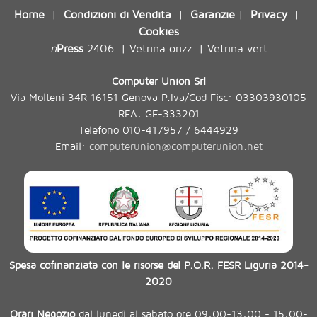
Home
Condizioni di Vendita
Garanzie
Privacy
|
|
|
|
Cookies
n
Press
2406
Vetrina orizz
Vetrina vert
|
|
Computer Union Srl
Via Molteni 34R 16151 Genova P.Iva/Cod Fisc: 03303930105
REA: GE-333201
Telefono 010-417957 / 6444929
Email:
computerunion@computerunion.net
Spesa cofinanziata con le risorse del P.O.R. FESR Liguria 2014-
2020
Orari Negozio
dal lunedì al sabato ore 09:00-13:00 - 15:00-