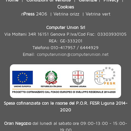
Cookies
n
Press
2406
Vetrina orizz
Vetrina vert
|
|
Computer Union Srl
Via Molteni 34R 16151 Genova P.Iva/Cod Fisc: 03303930105
REA: GE-333201
Telefono 010-417957 / 6444929
Email:
computerunion@computerunion.net
Spesa cofinanziata con le risorse del P.O.R. FESR Liguria 2014-
2020
Orari Negozio
dal lunedì al sabato ore 09:00-13:00 - 15:00-
19:00