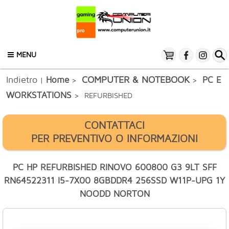
MENU
Indietro
COMPUTER & NOTEBOOK
Home
PC E
|
>
>
WORKSTATIONS
> REFURBISHED
CONTATTACI
PER PREVENTIVO O INFORMAZIONI
PC HP REFURBISHED RINOVO 600800 G3 9LT SFF
RN64522311 I5-7X00 8GBDDR4 256SSD W11P-UPG 1Y
NOODD NORTON