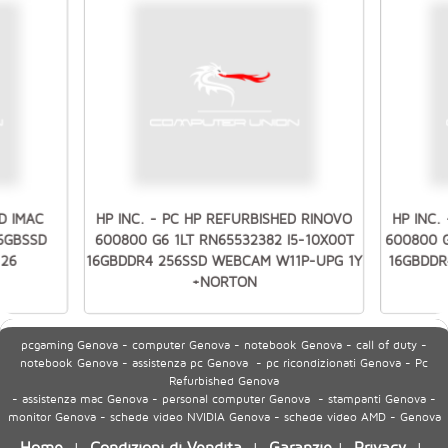
D IMAC
HP INC. - PC HP REFURBISHED RINOVO
HP INC.
56GBSSD
600800 G6 1LT RN65532382 I5-10X00T
600800 G
 26
16GBDDR4 256SSD WEBCAM W11P-UPG 1Y
16GBDDR
+NORTON
pcgaming Genova - computer Genova - notebook Genova - call of duty -
notebook Genova - assistenza pc Genova - pc ricondizionati Genova - Pc
Refurbished Genova
- assistenza mac Genova - personal computer Genova - stampanti Genova -
monitor Genova - schede video NVIDIA Genova - schede video AMD - Genova
Home
Condizioni di Vendita
Garanzie
Privacy
|
|
|
|