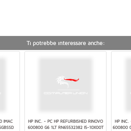
Ti potrebbe interessare anche:
D IMAC
HP INC. - PC HP REFURBISHED RINOVO
HP INC.
56GBSSD
600800 G6 1LT RN65532382 I5-10X00T
600800 G