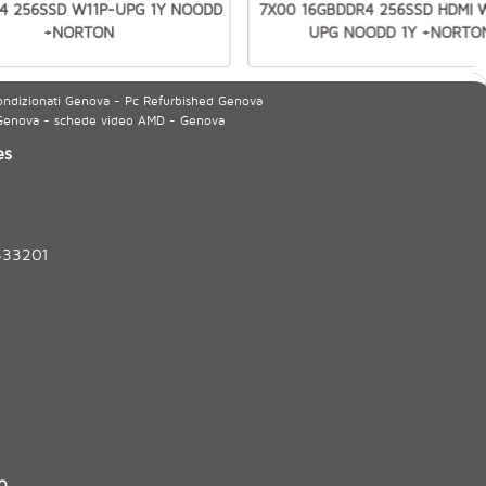
4 256SSD W11P-UPG 1Y NOODD
7X00 16GBDDR4 256SSD HDMI 
+NORTON
UPG NOODD 1Y +NORTO
ondizionati Genova - Pc Refurbished Genova
 Genova - schede video AMD - Genova
es
333201
0