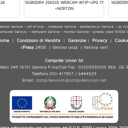
 26
16GBDDR4 256SSD WEBCAM W11P-UPG 1Y
16GBDDR
+NORTON
ook Genova - call of duty - notebook Genova - assistenza pc Genova - pc ric
 computer Genova - stampanti Genova - monitor Genova - schede video NVIDIA
ome
Condizioni di Vendita
Garanzie
Privacy
Cooki
|
|
|
|
n
Press
2406
Vetrina orizz
Vetrina vert
|
|
Computer Union Srl
olteni 34R 16151 Genova P.Iva/Cod Fisc: 03303930105 REA: GE-
Telefono 010-417957 / 6444929
Email:
computerunion@computerunion.net
Spesa cofinanziata con le risorse del P.O.R. FESR Liguria 2014-202