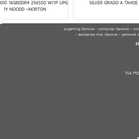
8X00 16GBDDR4 256SSD W11P UPG
SILVER GRADO A TAHOE
1Y NOODD +NORTON
pcgaming Genova - computer Genova - noteb
- assistenza mac Genova - personal
H
Via M