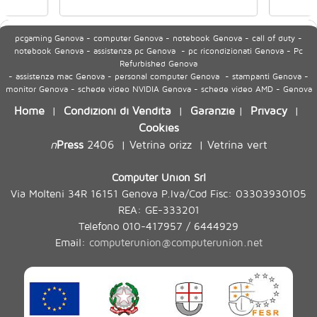
pcgaming Genova - computer Genova - notebook Genova - call of duty -
notebook Genova - assistenza pc Genova - pc ricondizionati Genova - Pc
Refurbished Genova
- assistenza mac Genova - personal computer Genova - stampanti Genova -
monitor Genova - schede video NVIDIA Genova - schede video AMD - Genova
Home
Condizioni di Vendita
Garanzie
Privacy
|
|
|
|
Cookies
n
Press
2406
Vetrina orizz
Vetrina vert
|
|
Computer Union Srl
Via Molteni 34R 16151 Genova P.Iva/Cod Fisc: 03303930105
REA: GE-333201
Telefono 010-417957 / 6444929
Email:
computerunion@computerunion.net