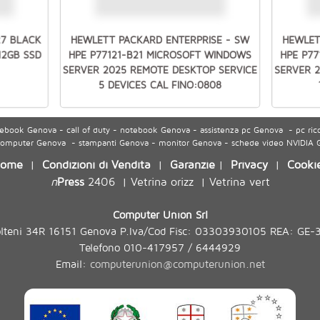
27 BLACK
HEWLETT PACKARD ENTERPRISE - SW
HEWLET
512GB SSD
HPE P77121-B21 MICROSOFT WINDOWS
HPE P7
SERVER 2025 REMOTE DESKTOP SERVICE
SERVER 
5 DEVICES CAL FINO:0808
ook Genova - call of duty - notebook Genova - assistenza pc Genova - pc ric
 computer Genova - stampanti Genova - monitor Genova - schede video NVIDIA
ome
Condizioni di Vendita
Garanzie
Privacy
Cooki
|
|
|
|
n
Press
2406
Vetrina orizz
Vetrina vert
|
|
Computer Union Srl
olteni 34R 16151 Genova P.Iva/Cod Fisc: 03303930105 REA: GE-
Telefono 010-417957 / 6444929
Email:
computerunion@computerunion.net