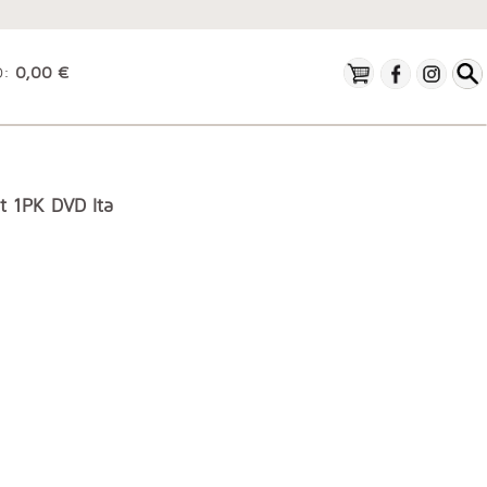
O:
0,00 €
t 1PK DVD Ita