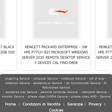
27 BLACK
HEWLETT PACKARD ENTERPRISE - SW
HEWLET
512GB SSD
HPE P77121-B21 MICROSOFT WINDOWS
HPE P7
SERVER 2025 REMOTE DESKTOP SERVICE
SERVER 
5 DEVICES CAL FINO:0808
pcgaming Genova - computer Genova - notebook Genova - call of duty -
notebook Genova - assistenza pc Genova - pc ricondizionati Genova - Pc
Refurbished Genova
- assistenza mac Genova - personal computer Genova - stampanti Genova -
monitor Genova - schede video NVIDIA Genova - schede video AMD - Genova
Home
Condizioni di Vendita
Garanzie
Privacy
|
|
|
|
Cookies