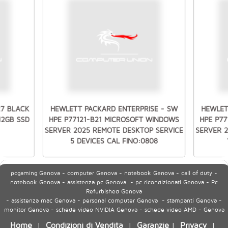
27 BLACK
HEWLETT PACKARD ENTERPRISE - SW
HEWLET
512GB SSD
HPE P77121-B21 MICROSOFT WINDOWS
HPE P7
SERVER 2025 REMOTE DESKTOP SERVICE
SERVER 
5 DEVICES CAL FINO:0808
pcgaming Genova - computer Genova - notebook Genova - call of duty -
notebook Genova - assistenza pc Genova - pc ricondizionati Genova - Pc
Refurbished Genova
- assistenza mac Genova - personal computer Genova - stampanti Genova -
monitor Genova - schede video NVIDIA Genova - schede video AMD - Genova
Home
Condizioni di Vendita
Garanzie
Privacy
|
|
|
|