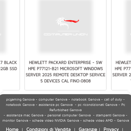
27 BLACK
HEWLETT PACKARD ENTERPRISE - SW
HEWLET
512GB SSD
HPE P77121-B21 MICROSOFT WINDOWS
HPE P7
SERVER 2025 REMOTE DESKTOP SERVICE
SERVER 
5 DEVICES CAL FINO:0808
pcgaming Genova - computer Genova - notebook Genova - call of duty -
notebook Genova - assistenza pc Genova - pc ricondizionati Genova - Pc
Refurbished Genova
- assistenza mac Genova - personal computer Genova - stampanti Genova -
monitor Genova - schede video NVIDIA Genova - schede video AMD - Genova
Home
Condizioni di Vendita
Garanzie
Privacy
|
|
|
|