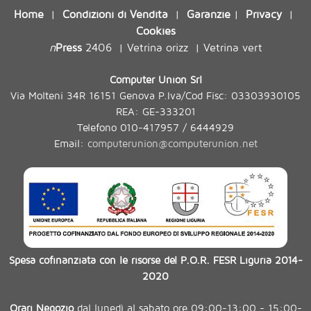
Home
Condizioni di Vendita
Garanzie
Privacy
|
|
|
|
Cookies
n
Press
2406
Vetrina orizz
Vetrina vert
|
|
Computer Union Srl
Via Molteni 34R 16151 Genova P.Iva/Cod Fisc: 03303930105
REA: GE-333201
Telefono 010-417957 / 6444929
Email:
computerunion@computerunion.net
Spesa cofinanziata con le risorse del P.O.R. FESR Liguria 2014-
2020
Orari Negozio
dal lunedì al sabato ore 09:00-13:00 - 15:00-