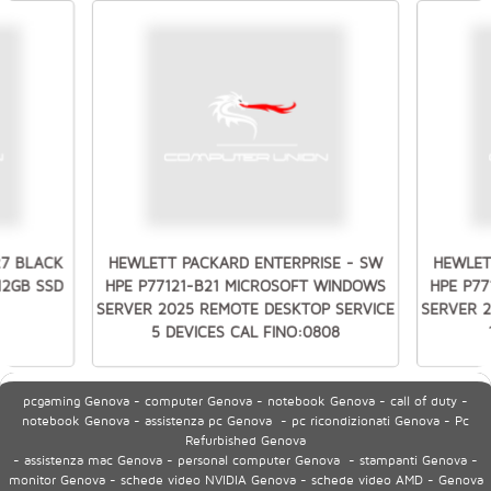
27 BLACK
HEWLETT PACKARD ENTERPRISE - SW
HEWLET
512GB SSD
HPE P77121-B21 MICROSOFT WINDOWS
HPE P7
SERVER 2025 REMOTE DESKTOP SERVICE
SERVER 
5 DEVICES CAL FINO:0808
pcgaming Genova - computer Genova - notebook Genova - call of duty -
notebook Genova - assistenza pc Genova - pc ricondizionati Genova - Pc
Refurbished Genova
- assistenza mac Genova - personal computer Genova - stampanti Genova -
monitor Genova - schede video NVIDIA Genova - schede video AMD - Genova