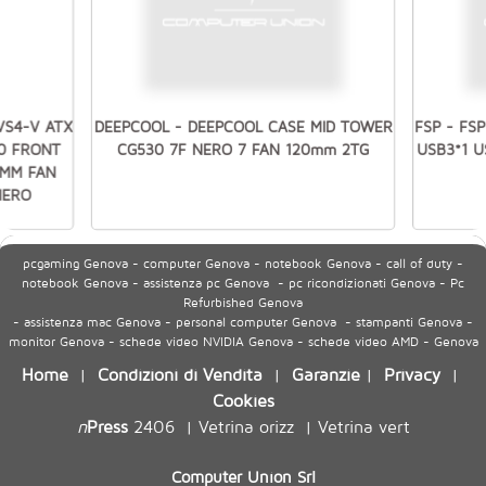
VS4-V ATX
DEEPCOOL - DEEPCOOL CASE MID TOWER
FSP - FS
.0 FRONT
CG530 7F NERO 7 FAN 120mm 2TG
USB3*1 
0MM FAN
NERO
pcgaming Genova - computer Genova - notebook Genova - call of duty -
notebook Genova - assistenza pc Genova - pc ricondizionati Genova - Pc
Refurbished Genova
- assistenza mac Genova - personal computer Genova - stampanti Genova -
monitor Genova - schede video NVIDIA Genova - schede video AMD - Genova
Home
Condizioni di Vendita
Garanzie
Privacy
|
|
|
|
Cookies
n
Press
2406
Vetrina orizz
Vetrina vert
|
|
Computer Union Srl