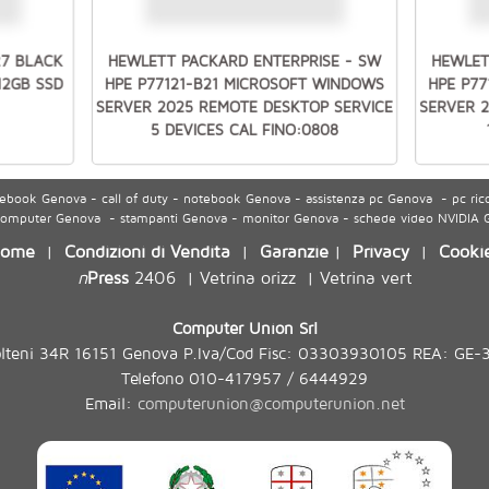
27 BLACK
HEWLETT PACKARD ENTERPRISE - SW
HEWLET
512GB SSD
HPE P77121-B21 MICROSOFT WINDOWS
HPE P7
SERVER 2025 REMOTE DESKTOP SERVICE
SERVER 
5 DEVICES CAL FINO:0808
ook Genova - call of duty - notebook Genova - assistenza pc Genova - pc ric
 computer Genova - stampanti Genova - monitor Genova - schede video NVIDIA
ome
Condizioni di Vendita
Garanzie
Privacy
Cooki
|
|
|
|
n
Press
2406
Vetrina orizz
Vetrina vert
|
|
Computer Union Srl
olteni 34R 16151 Genova P.Iva/Cod Fisc: 03303930105 REA: GE-
Telefono 010-417957 / 6444929
Email:
computerunion@computerunion.net