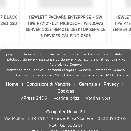
27 BLACK
HEWLETT PACKARD ENTERPRISE - SW
HEWLET
512GB SSD
HPE P77121-B21 MICROSOFT WINDOWS
HPE P7
SERVER 2025 REMOTE DESKTOP SERVICE
SERVER 
5 DEVICES CAL FINO:0808
pcgaming Genova - computer Genova - notebook Genova - call of duty -
notebook Genova - assistenza pc Genova - pc ricondizionati Genova - Pc
Refurbished Genova
- assistenza mac Genova - personal computer Genova - stampanti Genova -
monitor Genova - schede video NVIDIA Genova - schede video AMD - Genova
Home
Condizioni di Vendita
Garanzie
Privacy
|
|
|
|
Cookies
n
Press
2406
Vetrina orizz
Vetrina vert
|
|
Computer Union Srl
Via Molteni 34R 16151 Genova P.Iva/Cod Fisc: 03303930105
REA: GE-333201