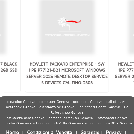
27 BLACK
HEWLETT PACKARD ENTERPRISE - SW
HEWLET
512GB SSD
HPE P77121-B21 MICROSOFT WINDOWS
HPE P7
SERVER 2025 REMOTE DESKTOP SERVICE
SERVER 
5 DEVICES CAL FINO:0808
pcgaming Genova - computer Genova - notebook Genova - call of duty -
notebook Genova - assistenza pc Genova - pc ricondizionati Genova - Pc
Refurbished Genova
- assistenza mac Genova - personal computer Genova - stampanti Genova -
monitor Genova - schede video NVIDIA Genova - schede video AMD - Genova
Home
Condizioni di Vendita
Garanzie
Privacy
|
|
|
|