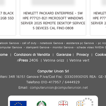
27 BLACK
HEWLETT PACKARD ENTERPRISE - SW
HEWLET
512GB SSD
HPE P77121-B21 MICROSOFT WINDOWS
HPE P7
SERVER 2025 REMOTE DESKTOP SERVICE
SERVER 
5 DEVICES CAL FINO:0808
ook Genova - call of duty - notebook Genova - assistenza pc Genova - pc ric
 computer Genova - stampanti Genova - monitor Genova - schede video NVIDIA
ome
Condizioni di Vendita
Garanzie
Privacy
Cooki
|
|
|
|
n
Press
2406
Vetrina orizz
Vetrina vert
|
|
Computer Union Srl
olteni 34R 16151 Genova P.Iva/Cod Fisc: 03303930105 REA: GE-
Telefono 010-417957 / 6444929
Email:
computerunion@computerunion.net