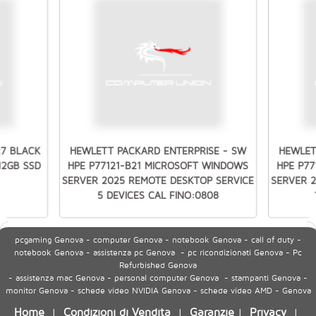
27 BLACK
HEWLETT PACKARD ENTERPRISE - SW
HEWLET
512GB SSD
HPE P77121-B21 MICROSOFT WINDOWS
HPE P7
SERVER 2025 REMOTE DESKTOP SERVICE
SERVER 
5 DEVICES CAL FINO:0808
pcgaming Genova - computer Genova - notebook Genova - call of duty -
notebook Genova - assistenza pc Genova - pc ricondizionati Genova - Pc
Refurbished Genova
- assistenza mac Genova - personal computer Genova - stampanti Genova -
monitor Genova - schede video NVIDIA Genova - schede video AMD - Genova
Home
Condizioni di Vendita
Garanzie
Privacy
|
|
|
|