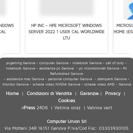
INDOWS
HP INC - HPE MICROSOFT WINDOWS
MICROSO
CAL
SERVER 2022 1 USER CAL WORLDWIDE
HOME (ES
LTU
pcgaming Genova - computer Genova - notebook Genova - call of duty -
notebook Genova - assistenza pc Genova - pc ricondizionati Genova - Pc
Refurbished Genova
- assistenza mac Genova - personal computer Genova - stampanti Genova -
monitor Genova - schede video NVIDIA Genova - schede video AMD - Genova
Home
Condizioni di Vendita
Garanzie
Privacy
|
|
|
|
Cookies
n
Press
2406
Vetrina orizz
Vetrina vert
|
|
Computer Union Srl
Via Molteni 34R 16151 Genova P.Iva/Cod Fisc: 03303930105