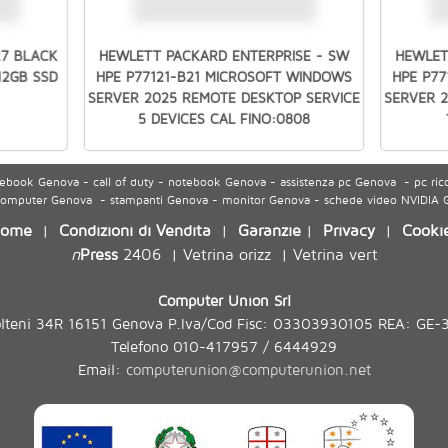
27 BLACK
HEWLETT PACKARD ENTERPRISE - SW
HEWLET
512GB SSD
HPE P77121-B21 MICROSOFT WINDOWS
HPE P7
SERVER 2025 REMOTE DESKTOP SERVICE
SERVER 
5 DEVICES CAL FINO:0808
ook Genova - call of duty - notebook Genova - assistenza pc Genova - pc ric
 computer Genova - stampanti Genova - monitor Genova - schede video NVIDIA
ome
Condizioni di Vendita
Garanzie
Privacy
Cooki
|
|
|
|
n
Press
2406
Vetrina orizz
Vetrina vert
|
|
Computer Union Srl
olteni 34R 16151 Genova P.Iva/Cod Fisc: 03303930105 REA: GE-
Telefono 010-417957 / 6444929
Email:
computerunion@computerunion.net