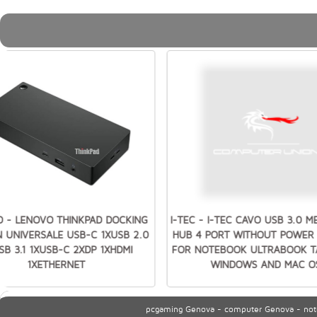
 - LENOVO THINKPAD DOCKING
I-TEC - I-TEC CAVO USB 3.0 M
N UNIVERSALE USB-C 1XUSB 2.0
HUB 4 PORT WITHOUT POWER
SB 3.1 1XUSB-C 2XDP 1XHDMI
FOR NOTEBOOK ULTRABOOK T
1XETHERNET
WINDOWS AND MAC O
pcgaming Genova - computer Genova - noteb