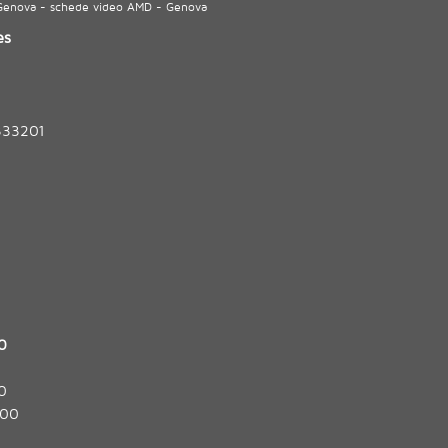
 Genova - schede video AMD - Genova
es
333201
0
0
:00