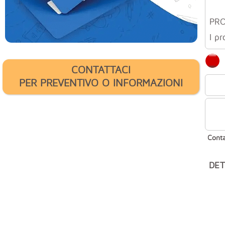
PR
I pr
CONTATTACI
PER PREVENTIVO O INFORMAZIONI
Conta
DET