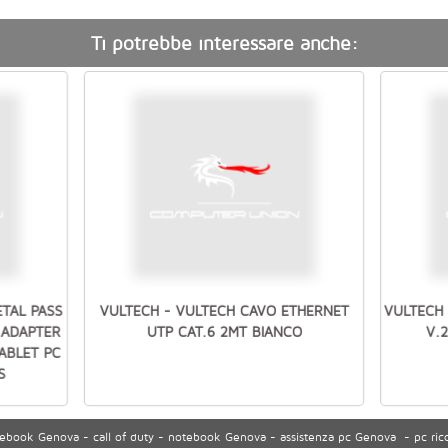
Ti potrebbe interessare anche:
ETAL PASS
VULTECH - VULTECH CAVO ETHERNET
VULTECH 
 ADAPTER
UTP CAT.6 2MT BIANCO
V.
ABLET PC
S
ook Genova - call of duty - notebook Genova - assistenza pc Genova - pc ric