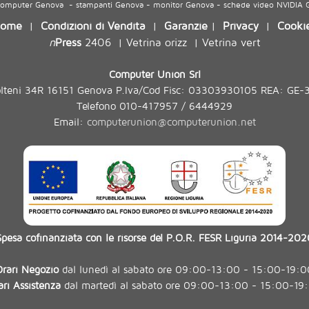
 computer Genova - stampanti Genova - monitor Genova - schede video NVIDIA
ome
Condizioni di Vendita
Garanzie
Privacy
Cooki
|
|
|
|
n
Press
2406
Vetrina orizz
Vetrina vert
|
|
Computer Union Srl
olteni 34R 16151 Genova P.Iva/Cod Fisc: 03303930105 REA: GE-
Telefono 010-417957 / 6444929
Email:
computerunion@computerunion.net
Spesa cofinanziata con le risorse del P.O.R. FESR Liguria 2014-202
Orari Negozio
dal lunedì al sabato ore 09:00-13:00 - 15:00-19:0
ari Assistenza
dal martedì al sabato ore 09:00-13:00 - 15:00-19