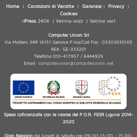
Home
Condizioni di Vendita
Garanzie
Privacy
|
|
|
|
Cookies
n
Press
2406
Vetrina orizz
Vetrina vert
|
|
Computer Union Srl
Via Molteni 34R 16151 Genova P.Iva/Cod Fisc: 03303930105
REA: GE-333201
Telefono 010-417957 / 6444929
Email:
computerunion@computerunion.net
Spesa cofinanziata con le risorse del P.O.R. FESR Liguria 2014-
2020
Orari Negozio
dal lunedì al sabato ore 09:00-13:00 - 15:00-