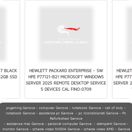
27 BLACK
HEWLETT PACKARD ENTERPRISE - SW
HEWLET
512GB SSD
HPE P77121-B21 MICROSOFT WINDOWS
HPE P7
SERVER 2025 REMOTE DESKTOP SERVICE
SERVER 
5 DEVICES CAL FINO:0709
pcgaming Genova - computer Genova - notebook Genova - call of duty -
notebook Genova - assistenza pc Genova - pc ricondizionati Genova - Pc
Refurbished Genova
- assistenza mac Genova - personal computer Genova - stampanti Genova -
monitor Genova - schede video NVIDIA Genova - schede video AMD - Genova