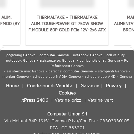
ALIM.
THERMALTAKE - THERMALTAKE
MA
 FMOD (BY
ALIM.TOUGHPOWER GT 750W SNOW
ALIMENTA
F.MODULE 80P GOLD PCIe 12V-2x6 ATX
BRON
pcgaming Genova - computer Genova - notebook Genova - call of duty -
notebook Genova - assistenza pc Genova - pc ricondizionati Genova - Pc
Refurbished Genova
- assistenza mac Genova - personal computer Genova - stampanti Genova -
monitor Genova - schede video NVIDIA Genova - schede video AMD - Genova
Home
Condizioni di Vendita
Garanzie
Privacy
|
|
|
|
Cookies
n
Press
2406
Vetrina orizz
Vetrina vert
|
|
Computer Union Srl
Via Molteni 34R 16151 Genova P.Iva/Cod Fisc: 03303930105
REA: GE-333201