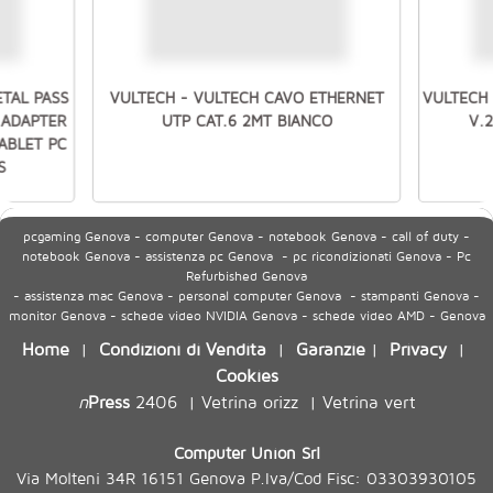
ETAL PASS
VULTECH - VULTECH CAVO ETHERNET
VULTECH 
 ADAPTER
UTP CAT.6 2MT BIANCO
V.
ABLET PC
S
pcgaming Genova - computer Genova - notebook Genova - call of duty -
notebook Genova - assistenza pc Genova - pc ricondizionati Genova - Pc
Refurbished Genova
- assistenza mac Genova - personal computer Genova - stampanti Genova -
monitor Genova - schede video NVIDIA Genova - schede video AMD - Genova
Home
Condizioni di Vendita
Garanzie
Privacy
|
|
|
|
Cookies
n
Press
2406
Vetrina orizz
Vetrina vert
|
|
Computer Union Srl
Via Molteni 34R 16151 Genova P.Iva/Cod Fisc: 03303930105