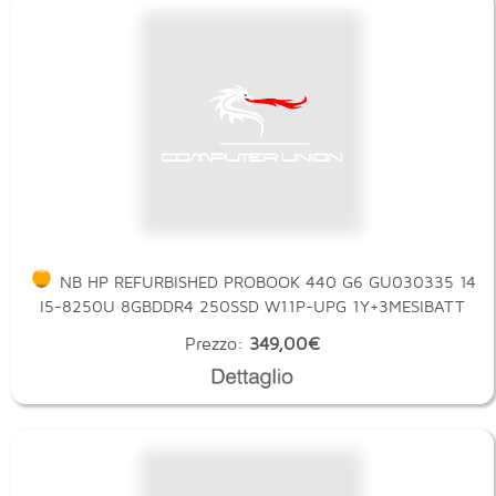
NB HP REFURBISHED PROBOOK 440 G6 GU030335 14
I5-8250U 8GBDDR4 250SSD W11P-UPG 1Y+3MESIBATT
Prezzo:
349,00€