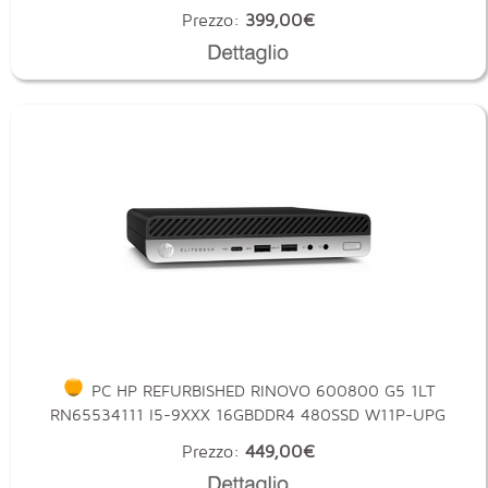
Prezzo:
399,00€
PC HP REFURBISHED RINOVO 600800 G5 1LT
RN65534111 I5-9XXX 16GBDDR4 480SSD W11P-UPG
NOODD 1
Prezzo:
449,00€