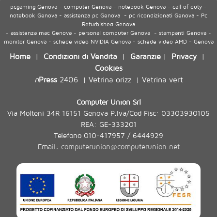
pcgaming Genova - computer Genova - notebook Genova - call of duty -
notebook Genova - assistenza pc Genova - pc ricondizionati Genova - Pc
Refurbished Genova
- assistenza mac Genova - personal computer Genova - stampanti Genova -
monitor Genova - schede video NVIDIA Genova - schede video AMD - Genova
Home
Condizioni di Vendita
Garanzie
Privacy
|
|
|
|
Cookies
n
Press
2406
Vetrina orizz
Vetrina vert
|
|
Computer Union Srl
Via Molteni 34R 16151 Genova P.Iva/Cod Fisc: 03303930105
REA: GE-333201
Telefono 010-417957 / 6444929
Email:
computerunion@computerunion.net