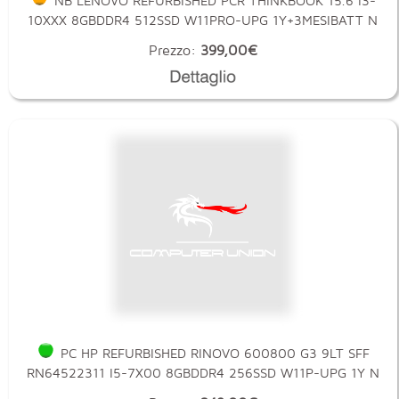
NB LENOVO REFURBISHED PCR THINKBOOK 15.6 I3-
10XXX 8GBDDR4 512SSD W11PRO-UPG 1Y+3MESIBATT N
Prezzo:
399,00€
PC HP REFURBISHED RINOVO 600800 G3 9LT SFF
RN64522311 I5-7X00 8GBDDR4 256SSD W11P-UPG 1Y N