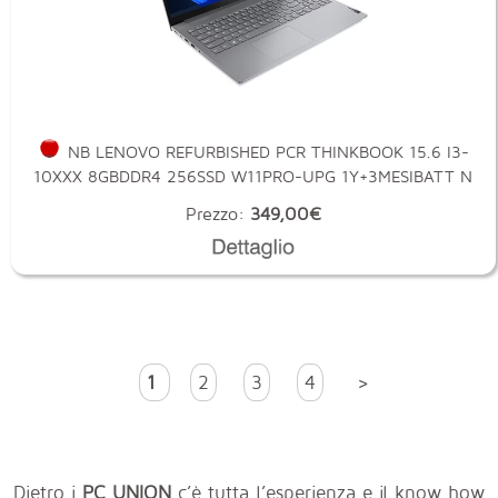
NB LENOVO REFURBISHED PCR THINKBOOK 15.6 I3-
10XXX 8GBDDR4 256SSD W11PRO-UPG 1Y+3MESIBATT N
Prezzo:
349,00€
1
2
3
4
>
Dietro i
PC UNION
c’è tutta l’esperienza e il know how