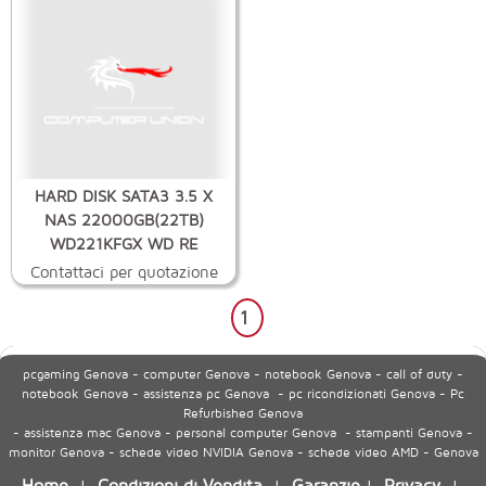
HARD DISK SATA3 3.5 X
NAS 22000GB(22TB)
WD221KFGX WD RE
Contattaci per quotazione
1
pcgaming Genova - computer Genova - notebook Genova - call of duty -
notebook Genova - assistenza pc Genova - pc ricondizionati Genova - Pc
Refurbished Genova
- assistenza mac Genova - personal computer Genova - stampanti Genova -
monitor Genova - schede video NVIDIA Genova - schede video AMD - Genova
Home
Condizioni di Vendita
Garanzie
Privacy
|
|
|
|