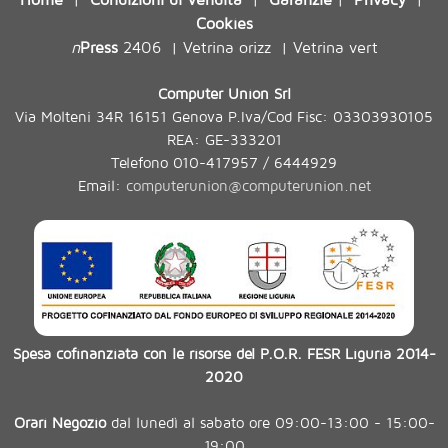
Cookies
n
Press
2406
Vetrina orizz
Vetrina vert
|
|
Computer Union Srl
Via Molteni 34R 16151 Genova P.Iva/Cod Fisc: 03303930105
REA: GE-333201
Telefono 010-417957 / 6444929
Email:
computerunion@computerunion.net
Spesa cofinanziata con le risorse del P.O.R. FESR Liguria 2014-
2020
Orari Negozio
dal lunedì al sabato ore 09:00-13:00 - 15:00-
19:00