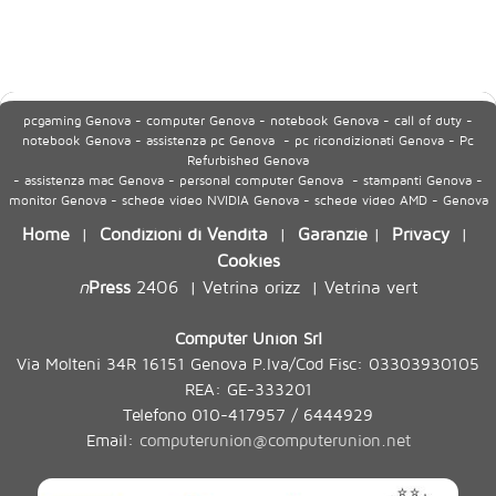
pcgaming Genova - computer Genova - notebook Genova - call of duty -
notebook Genova - assistenza pc Genova - pc ricondizionati Genova - Pc
Refurbished Genova
- assistenza mac Genova - personal computer Genova - stampanti Genova -
monitor Genova - schede video NVIDIA Genova - schede video AMD - Genova
Home
Condizioni di Vendita
Garanzie
Privacy
|
|
|
|
Cookies
n
Press
2406
Vetrina orizz
Vetrina vert
|
|
Computer Union Srl
Via Molteni 34R 16151 Genova P.Iva/Cod Fisc: 03303930105
REA: GE-333201
Telefono 010-417957 / 6444929
Email:
computerunion@computerunion.net