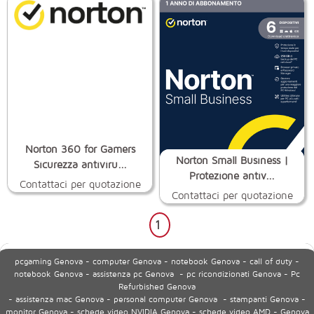
Norton 360 for Gamers
Norton Small Business |
Sicurezza antiviru...
Protezione antiv...
Contattaci per quotazione
Contattaci per quotazione
1
pcgaming Genova - computer Genova - notebook Genova - call of duty -
notebook Genova - assistenza pc Genova - pc ricondizionati Genova - Pc
Refurbished Genova
- assistenza mac Genova - personal computer Genova - stampanti Genova -
monitor Genova - schede video NVIDIA Genova - schede video AMD - Genova