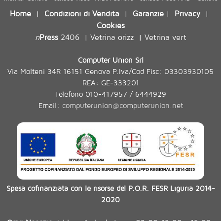
Home
Condizioni di Vendita
Garanzie
Privacy
|
|
|
|
Cookies
n
Press
2406
Vetrina orizz
Vetrina vert
|
|
Computer Union Srl
Via Molteni 34R 16151 Genova P.Iva/Cod Fisc: 03303930105
REA: GE-333201
Telefono 010-417957 / 6444929
Email:
computerunion@computerunion.net
Spesa cofinanziata con le risorse del P.O.R. FESR Liguria 2014-
2020