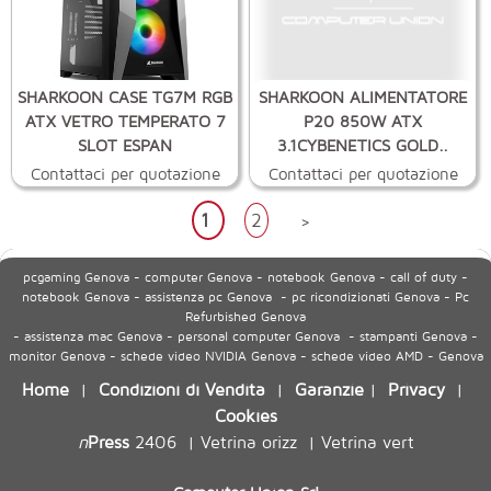
SHARKOON CASE TG7M RGB
SHARKOON ALIMENTATORE
ATX VETRO TEMPERATO 7
P20 850W ATX
SLOT ESPAN
3.1CYBENETICS GOLD..
Contattaci per quotazione
Contattaci per quotazione
1
2
>
pcgaming Genova - computer Genova - notebook Genova - call of duty -
notebook Genova - assistenza pc Genova - pc ricondizionati Genova - Pc
Refurbished Genova
- assistenza mac Genova - personal computer Genova - stampanti Genova -
monitor Genova - schede video NVIDIA Genova - schede video AMD - Genova
Home
Condizioni di Vendita
Garanzie
Privacy
|
|
|
|
Cookies
n
Press
2406
Vetrina orizz
Vetrina vert
|
|