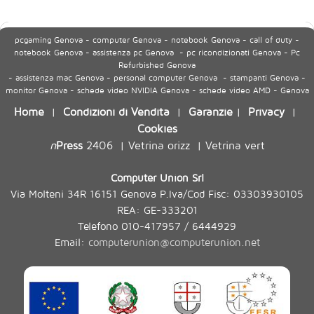
pcgaming Genova - computer Genova - notebook Genova - call of duty -
notebook Genova - assistenza pc Genova - pc ricondizionati Genova - Pc
Refurbished Genova
- assistenza mac Genova - personal computer Genova - stampanti Genova -
monitor Genova - schede video NVIDIA Genova - schede video AMD - Genova
Home
Condizioni di Vendita
Garanzie
Privacy
|
|
|
|
Cookies
n
Press
2406
Vetrina orizz
Vetrina vert
|
|
Computer Union Srl
Via Molteni 34R 16151 Genova P.Iva/Cod Fisc: 03303930105
REA: GE-333201
Telefono 010-417957 / 6444929
Email:
computerunion@computerunion.net