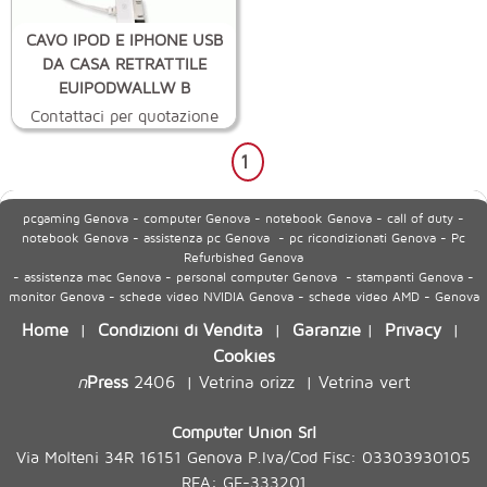
CAVO IPOD E IPHONE USB
DA CASA RETRATTILE
EUIPODWALLW B
Contattaci per quotazione
1
pcgaming Genova - computer Genova - notebook Genova - call of duty -
notebook Genova - assistenza pc Genova - pc ricondizionati Genova - Pc
Refurbished Genova
- assistenza mac Genova - personal computer Genova - stampanti Genova -
monitor Genova - schede video NVIDIA Genova - schede video AMD - Genova
Home
Condizioni di Vendita
Garanzie
Privacy
|
|
|
|
Cookies
n
Press
2406
Vetrina orizz
Vetrina vert
|
|
Computer Union Srl
Via Molteni 34R 16151 Genova P.Iva/Cod Fisc: 03303930105
REA: GE-333201