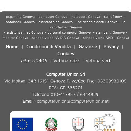
pcgaming Genova - computer Genova - notebook Genova - call of duty -
notebook Genova - assistenza pc Genova - pc ricondizionati Genova - Pc
Refurbished Genova
- assistenza mac Genova - personal computer Genova - stampanti Genova -
monitor Genova - schede video NVIDIA Genova - schede video AMD - Genova
Home
Condizioni di Vendita
Garanzie
Privacy
|
|
|
|
Cookies
n
Press
2406
Vetrina orizz
Vetrina vert
|
|
Computer Union Srl
Via Molteni 34R 16151 Genova P.Iva/Cod Fisc: 03303930105
REA: GE-333201
Telefono 010-417957 / 6444929
Email:
computerunion@computerunion.net