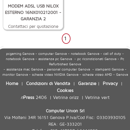
MODEM ADSL USB NILOX
ESTERNO 16NX010212001 -
GARANZIA 2
Contattaci per quotazione
1
pcgaming Genova - computer Genova - notebook Genova - call of duty -
notebook Genova - assistenza pc Genova - pc ricondizionati Genova - Pc
Refurbished Genova
- assistenza mac Genova - personal computer Genova - stampanti Genova -
monitor Genova - schede video NVIDIA Genova - schede video AMD - Genova
Home
Condizioni di Vendita
Garanzie
Privacy
|
|
|
|
Cookies
n
Press
2406
Vetrina orizz
Vetrina vert
|
|
Computer Union Srl
Via Molteni 34R 16151 Genova P.Iva/Cod Fisc: 03303930105
REA: GE-333201