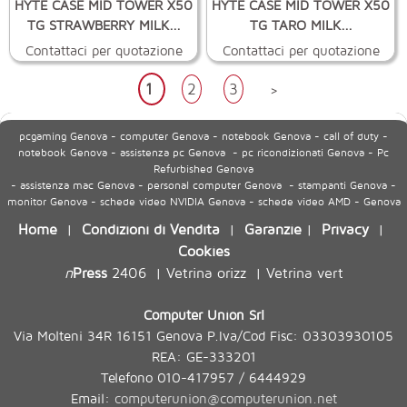
HYTE CASE MID TOWER X50
HYTE CASE MID TOWER X50
TG STRAWBERRY MILK...
TG TARO MILK...
Contattaci per quotazione
Contattaci per quotazione
1
2
3
>
pcgaming Genova - computer Genova - notebook Genova - call of duty -
notebook Genova - assistenza pc Genova - pc ricondizionati Genova - Pc
Refurbished Genova
- assistenza mac Genova - personal computer Genova - stampanti Genova -
monitor Genova - schede video NVIDIA Genova - schede video AMD - Genova
Home
Condizioni di Vendita
Garanzie
Privacy
|
|
|
|
Cookies
n
Press
2406
Vetrina orizz
Vetrina vert
|
|
Computer Union Srl
Via Molteni 34R 16151 Genova P.Iva/Cod Fisc: 03303930105
REA: GE-333201
Telefono 010-417957 / 6444929
Email:
computerunion@computerunion.net