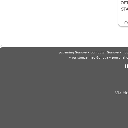
OPT
STA
C
pcgaming Genova - computer Genova - noteb
- assistenza mac Genova - personal
H
Via M