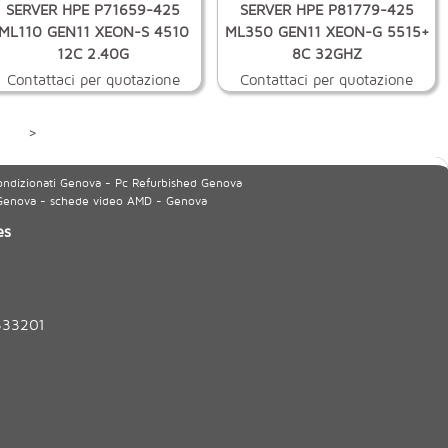
SERVER HPE P71659-425
SERVER HPE P81779-425
ML110 GEN11 XEON-S 4510
ML350 GEN11 XEON-G 5515+
12C 2.40G
8C 32GHZ
Contattaci per quotazione
Contattaci per quotazione
>
ondizionati Genova - Pc Refurbished Genova
 Genova - schede video AMD - Genova
es
333201