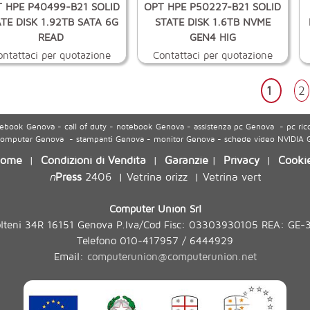
 HPE P40499-B21 SOLID
OPT HPE P50227-B21 SOLID
TE DISK 1.92TB SATA 6G
STATE DISK 1.6TB NVME
READ
GEN4 HIG
ontattaci per quotazione
Contattaci per quotazione
1
2
ook Genova - call of duty - notebook Genova - assistenza pc Genova - pc ric
 computer Genova - stampanti Genova - monitor Genova - schede video NVIDIA
ome
Condizioni di Vendita
Garanzie
Privacy
Cooki
|
|
|
|
n
Press
2406
Vetrina orizz
Vetrina vert
|
|
Computer Union Srl
olteni 34R 16151 Genova P.Iva/Cod Fisc: 03303930105 REA: GE-
Telefono 010-417957 / 6444929
Email:
computerunion@computerunion.net