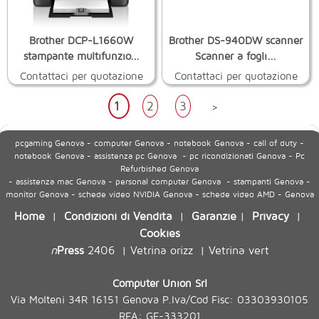
Brother DCP-L1660W
Brother DS-940DW scanner
stampante multifunzio...
Scanner a fogli...
Contattaci per quotazione
Contattaci per quotazione
1
2
3
>
pcgaming Genova - computer Genova - notebook Genova - call of duty -
notebook Genova - assistenza pc Genova - pc ricondizionati Genova - Pc
Refurbished Genova
- assistenza mac Genova - personal computer Genova - stampanti Genova -
monitor Genova - schede video NVIDIA Genova - schede video AMD - Genova
Home
Condizioni di Vendita
Garanzie
Privacy
|
|
|
|
Cookies
n
Press
2406
Vetrina orizz
Vetrina vert
|
|
Computer Union Srl
Via Molteni 34R 16151 Genova P.Iva/Cod Fisc: 03303930105
REA: GE-333201