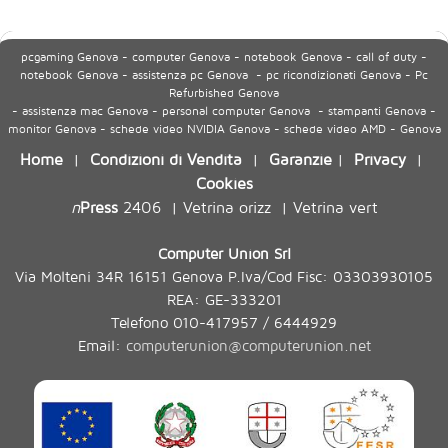
pcgaming Genova - computer Genova - notebook Genova - call of duty -
notebook Genova - assistenza pc Genova - pc ricondizionati Genova - Pc
Refurbished Genova
- assistenza mac Genova - personal computer Genova - stampanti Genova -
monitor Genova - schede video NVIDIA Genova - schede video AMD - Genova
Home
Condizioni di Vendita
Garanzie
Privacy
|
|
|
|
Cookies
n
Press
2406
Vetrina orizz
Vetrina vert
|
|
Computer Union Srl
Via Molteni 34R 16151 Genova P.Iva/Cod Fisc: 03303930105
REA: GE-333201
Telefono 010-417957 / 6444929
Email:
computerunion@computerunion.net