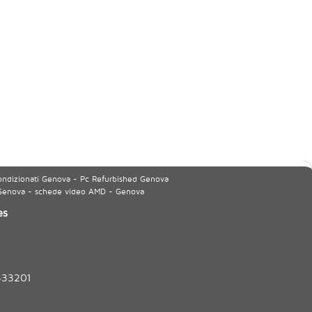
ondizionati Genova - Pc Refurbished Genova
 Genova - schede video AMD - Genova
es
333201