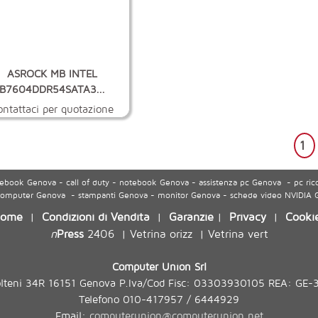
ASROCK MB INTEL
B7604DDR54SATA3...
ontattaci per quotazione
1
ook Genova - call of duty - notebook Genova - assistenza pc Genova - pc ric
 computer Genova - stampanti Genova - monitor Genova - schede video NVIDIA
ome
Condizioni di Vendita
Garanzie
Privacy
Cooki
|
|
|
|
n
Press
2406
Vetrina orizz
Vetrina vert
|
|
Computer Union Srl
olteni 34R 16151 Genova P.Iva/Cod Fisc: 03303930105 REA: GE-
Telefono 010-417957 / 6444929
Email:
computerunion@computerunion.net