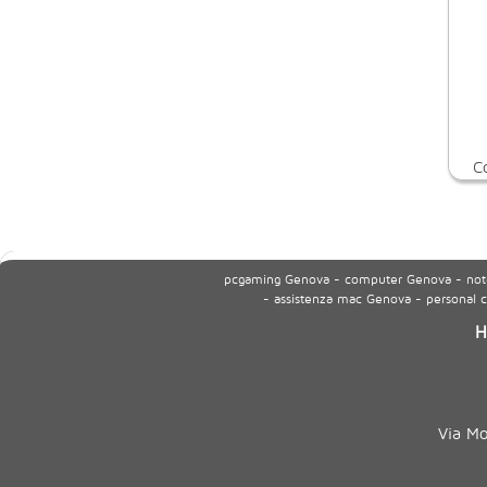
C
pcgaming Genova - computer Genova - noteb
- assistenza mac Genova - personal
H
Via M