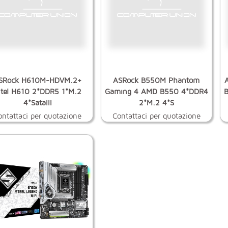
SRock H610M-HDVM.2+
ASRock B550M Phantom
ntel H610 2*DDR5 1*M.2
Gaming 4 AMD B550 4*DDR4
B
4*SataIII
2*M.2 4*S
ontattaci per quotazione
Contattaci per quotazione